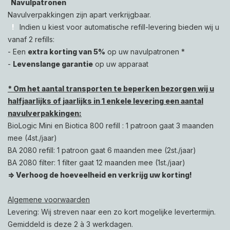
Navulpatronen
Navulverpakkingen zijn apart verkrijgbaar.
!
Indien u kiest voor automatische refill-levering bieden wij u
vanaf 2 refills
:
- Een
extra korting van 5%
op uw navulpatronen *
-
Levenslange garantie
op uw apparaat
* Om het aantal transporten te beperken bezorgen wij u
halfjaarlijks of jaarlijks in 1 enkele levering een aantal
navulverpakkingen:
BioLogic Mini en Biotica 800 refill : 1 patroon gaat 3 maanden
mee (4st./jaar)
BA 2080 refill: 1 patroon gaat 6 maanden mee (2st./jaar)
BA 2080 filter: 1 filter gaat 12 maanden mee (1st./jaar)
=> Verhoog de hoeveelheid en verkrijg uw korting!
Algemene voorwaarden
Levering: Wij streven naar een zo kort mogelijke levertermijn.
Gemiddeld is deze 2 à 3 werkdagen.