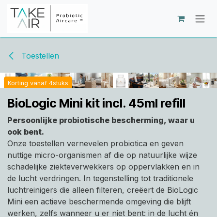
Overslaan naar inhoud
Toestellen
Korting vanaf 4stuks
Korting vanaf 4stuks
Korting vanaf 4stuks
Korting vanaf 4stuks
Korting vanaf 4stuks
Korting vanaf 4stuks
Korting vanaf 4stuks
Korting vanaf 4stuks
Korting vanaf 4stuks
Korting vanaf 4stuks
Korting vanaf 4stuks
Korting vanaf 4stuks
Korting vanaf 4stuks
Korting vanaf 4stuks
Korting vanaf 4stuks
Korting vanaf 4stuks
BioLogic Mini kit incl. 45ml refill
Persoonlijke probiotische bescherming, waar u
ook bent.
Onze toestellen vernevelen probiotica en geven
nuttige micro-organismen af die op natuurlijke wijze
schadelijke ziekteverwekkers op oppervlakken en in
de lucht verdringen. In tegenstelling tot traditionele
luchtreinigers die alleen filteren, creëert de BioLogic
Mini een actieve beschermende omgeving die blijft
werken, zelfs wanneer u er niet bent: in de lucht én