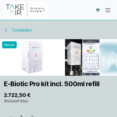
Overslaan naar inhoud
Toestellen
Nieuw!
Nieuw!
Nieuw!
Nieuw!
Nieuw!
E-Biotic Pro kit incl. 500ml refill
2.722,50
€
(Inclusief btw)