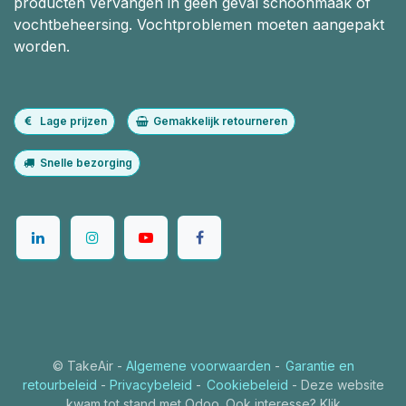
producten vervangen in geen geval schoonmaak of
vochtbeheersing. Vochtproblemen moeten aangepakt
worden.
Lage prijzen
Gemakkelijk retourneren
Snelle bezorging
©
TakeAir
-
Algemene voorwaarden
-
Garantie en
retourbeleid
-
Privacybeleid
-
Cookiebeleid
- Deze website
kwam tot stand met Odoo. Ook interesse? Klik