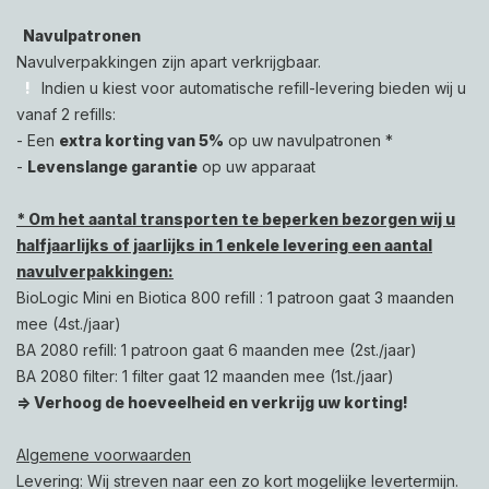
Navulpatronen
Navulverpakkingen zijn apart verkrijgbaar.
!
Indien u kiest voor automatische refill-levering bieden wij u
vanaf 2 refills
:
- Een
extra korting van 5%
op uw navulpatronen *
-
Levenslange garantie
op uw apparaat
* Om het aantal transporten te beperken bezorgen wij u
halfjaarlijks of jaarlijks in 1 enkele levering een aantal
navulverpakkingen:
BioLogic Mini en Biotica 800 refill : 1 patroon gaat 3 maanden
mee (4st./jaar)
BA 2080 refill: 1 patroon gaat 6 maanden mee (2st./jaar)
BA 2080 filter: 1 filter gaat 12 maanden mee (1st./jaar)
=> Verhoog de hoeveelheid en verkrijg uw korting!
Algemene voorwaarden
Levering: Wij streven naar een zo kort mogelijke levertermijn.